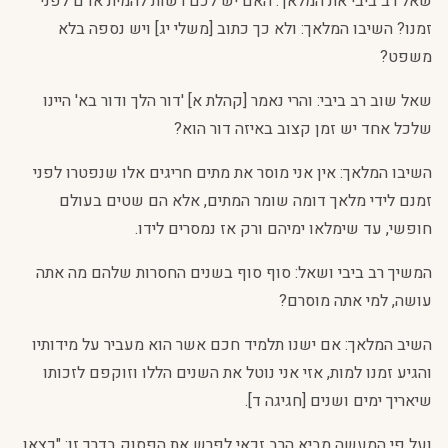
שאל רב ביבי את המלאך: האם יש לכם רשות להמית אדם לפני
זמנו? השיבו המלאך: ולא כך כתוב [משלי יג] ויש נספה בלא
משפט?
שאל שוב רב ביבי: והרי נאמר [קהלת א] 'דור הלך ודור בא' היינו
שלכל אחד יש זמן קצוב באיזה דור הוא?
השיבו המלאך: אין אני מוסר את מתים חריגים אלו שנפטרו לפני
זמנם לידי מלאך דומה שומר המתים, אלא הם שטים בעולם
חופשי, עד שימלאו ימיהם ורק אז נמסרים לידו.
המשיך רב ביבי ושאל: סוף סוף בשנים החסרות שלהם מה אתה
עושה, למי אתה מוסרם?
השיב המלאך: אם ישנו תלמיד חכם אשר הוא מעביר על מידותיו
והגיע זמנו למות, אזי אני נוטל את השנים הללו וזוקפם לזכותו
שיאריך ימים ושנים [חגיגה ד].
ועל פי המעשה מביא הרב זכאי לפרש את הפסוק בדרך זו: "כצאן