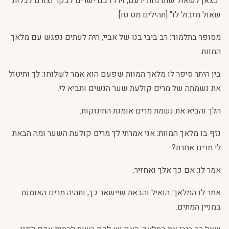
"כצאן לשאול שתו מות ירעם, וירדו בם ישרים לבקר וצורם לבלות
שאול מזבול לו" [תהילים מט טו].
מסופר בתלמוד: רב ביבי בנו של אביי, היה לעתים נפגש עם מלאך
המוות.
בין היתר סיפר לו מלאך המוות שפעם הוא אמר לשלוחו: לך ותיטול
את נשמתה של מרים קולעת שער הנשים ותביא לי.
הלך והביא את נשמת מרים אומנת התינוקות.
נזף בו מלאך המוות: אני אמרתי לך מרים קולעת השער ומה הבאת
לי מרים אחרת?
אמר לו: אם כך אלך ואחזיר.
אמר לו המלאך: הואיל והבאת שיישאר כך, ותהיה מרים האומנת
במניין המתים.