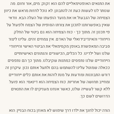
את התנאים האופטימאליים להם הוא זקוק: מים, אור וחום. מה
שנותר לנו לעשות כעת זה להתבונן. לא נוכל לחזות מראש את כיוון
הצמיחה של הגבעול או את מועד הופעתו של העלה הבא. וודאי
שאין באפשרותנו לתכנן את צורתו הסופית של הצמח ולפעול על
פי תכנון זה. מתוך כך - כוח הצמיחה הוא גם ביטוי של החלק
הייחודי והאינדיבידואלי של האדם. אין צמחים זהים. עלינו ליצור
סביבה המאפשרת באופן מקסימאלי את הביטוי האישי והייחודי
שלנו ושל ילדינו. כל הכלים, הכישורים והנתונים האישיותיים
הייחודיים שלנו נתפסים כמתנות שקיבלנו. מתוך כך הם נתפסים
ככאלה שמוטל עלינו להשתמש בהם ולתעל אותם נכון. עיקרון זה
דורש התבוננות ומודעות על מנת לזהות את אותם כלים ייחודיים
ומחייב תחושה של אחריות. כוח הצמיחה הוא דינאמי. הוא פועל
ללא קשר לעשייה שלנו, כאשר אנחנו מעניקים לו את התנאים
הדרושים לשם כך.
הורה יכול לחנך את ילדו דרך שימוש לא מאוזן בכוח הבניין. הוא