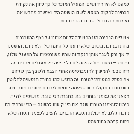
כמעט לא היו חידושים. המעגל המוכר כל כך כיוון את נקודת
הבחירה למקום הצפוי, לשם הושטה היד ואישרה מחדש את
נאמנות הנצח של החברות הכי טובות.
אשליית הבחירה הזו המשיכה ללוות אותנו על רצף ההתבגרות.
בחרנו במוכר, משום שלא ידענו על קיומו של הלא מוכר. הושטנו
יד אך ורק לעבר אותן הנקודות שהיו משורטטות על המעגל שלנו,
פשוט – משום שלא היתה לנו כל ידיעה על מעגלים אחרים. זה
היה טבעי להמשיך לאוניברסיטה אחרי הצבא ולשבץ בין שניהם
את הטיול המסורתי למזרח. זה הרגיש כמו בחירה חופשית לחלוטין
כשבחרנו בפקולטה שהתאימה לנטיות ליבנו וכישורינו. שוב ושוב
מצאנו את עצמנו בוחרים בה, בחברה הכי טובה, מושיטים לה יד.
סימנו לעצמנו מטרות שגם אם היו קשות להשגה – הרי שתמיד היו
מוכרות לנו. לא יכולנו, מטבע הדברים, להציב לעצמנו מטרה שלא
היתה קיימת בתודעתנו.