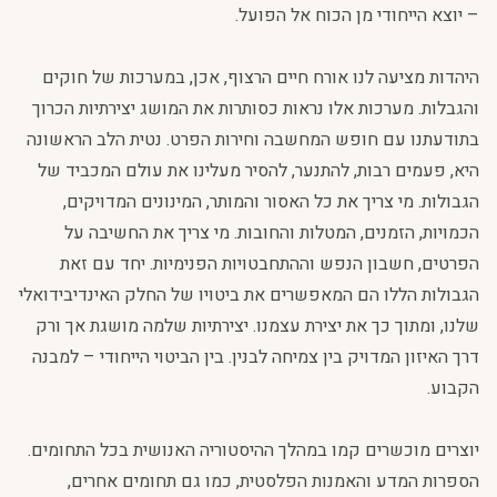
– יוצא הייחודי מן הכוח אל הפועל.
היהדות מציעה לנו אורח חיים הרצוף, אכן, במערכות של חוקים
והגבלות. מערכות אלו נראות כסותרות את המושג יצירתיות הכרוך
בתודעתנו עם חופש המחשבה וחירות הפרט. נטית הלב הראשונה
היא, פעמים רבות, להתנער, להסיר מעלינו את עולם המכביד של
הגבולות. מי צריך את כל האסור והמותר, המינונים המדויקים,
הכמויות, הזמנים, המטלות והחובות. מי צריך את החשיבה על
הפרטים, חשבון הנפש וההתחבטויות הפנימיות. יחד עם זאת
הגבולות הללו הם המאפשרים את ביטויו של החלק האינדיבידואלי
שלנו, ומתוך כך את יצירת עצמנו. יצירתיות שלמה מושגת אך ורק
דרך האיזון המדויק בין צמיחה לבנין. בין הביטוי הייחודי – למבנה
הקבוע.
יוצרים מוכשרים קמו במהלך ההיסטוריה האנושית בכל התחומים.
הספרות המדע והאמנות הפלסטית, כמו גם תחומים אחרים,