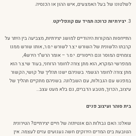
לשלטונו של בעל האמצעים, איש ההון או הכנסיה.
3.
יצירתיות כרוכה תמיד עם קונפליקט
.
התייחסות המקורות היהודיים למושג יצירתיות, מצביעה בין היתר על
קרבתו הלשונית של השורש י.צ.ר לשורש י.ס.ר, אותו שורש ממנו
צומחים המוסר וגם הייסורים. י.ס.ר – אומר הרש"ר הירש4,
ממפרשי המקרא, הוא מתן צורה לחומר הרוחני, בעוד שי.צ.ר הוא
מתן צורה לחומר הגשמי. בשניהם ישנו תהליך של קושי, הקשור
במפגש עם הגבולות, עם השבלונה. בשניהם מתקיים תהליך של
עיצוב, הכרוך, מטבע הדברים, גם בלא מעט עצב...
בית סוהר ועיצוב פנים
שאלנו: האם גבולות הם אנטיתזה של חיים יצירתיים? הטירונית
הטובעת בים המדים הירוקים חשה געגועים עזים לעצמה. אין