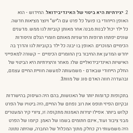
2.
יצירתיות היא ביטוי של האינדיבידואל
. החידוש - הוא
האופן הייחודי בו פועל כל פרט עם ה"יש" ויוצר מציאות חדשה.
כל ילד יכול לבנות מבנה אחר מאותן קוביות לגו ממש. מדענים
שונים יפתחו תרופות חדשניות מאותם חומרי הגלם והיסודות
הכימיים המוכרים. האופן בו יבנה כל ילד בקוביות לגו והדרך בה
יחדש המדען את החיבור בין החומרים הכימיים – קשורה למאפייני
האישיות האינדיבידואליים שלו. מאחר והיצירתיות היא הביטוי של
החלק הייחודי שבאדם - משמעותה למעשה חוויית החיים עצמם,
ובהעדרה חווה האדם סוג של מוות3.
בתקופות קדומות יותר של האנושות, בהם היה העיסוק בהישרדות
ובקיום הפיזי תופס את רוב נפחם של החיים, היה ביטויו של הפרט
קלוש ביותר. אפילו יצירות האמנות מתקופה זו, ציורי קיר המעטרים
מבני ציבור ועוד, אינם חתומים בשמו של האמן. קיומו של הפרט
היה משמעותי רק כחלק מתוך המכלול של החברה, שהיתה נתונה