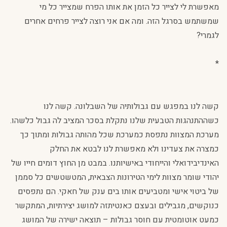
מאפשרת לי לצייר כל הזמן את אותו הפרח שמצייר כל מי
שמשתמש בסרגל הזה. ומה אם אני רוצה לצייר פרחים אחרים
לגמרי?
*
קשה לנו במפגש עם גבולותיה של השבלונה. קשה לנו
כשההתנהגות הטבעית שלנו נתקלת בסכר המציב לה גבול כלשהו.
מערכת המצוות נתפסת כמערכת שכל מהותה גבולות ומתוך כך
כמצרה את צעדינו ולא מאפשרת לנו לבטא את החלק
האינדיבידואלי והייחודי באישיותנו. במבט מן החוץ דומים חייו של
יהודי שומר מצוות לימי הטירונות הצבאית, המטשטשים כל סממן
של ביטוי אישי ומטביעים אותו בים ענק של חאקי. הם נתפסים
כנוקשים, מגבילים ובעצם כאנטיתזה למושג יצירתיות, המתקשר
כמעט אוטומטית עם חוסר גבולות – תוצאה ישירה של המושג