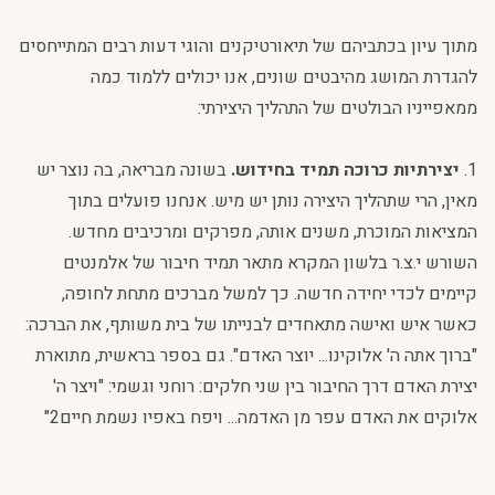
מתוך עיון בכתביהם של תיאורטיקנים והוגי דעות רבים המתייחסים
להגדרת המושג מהיבטים שונים, אנו יכולים ללמוד כמה
ממאפייניו הבולטים של התהליך היצירתי:
1.
יצירתיות כרוכה תמיד בחידוש.
בשונה מבריאה, בה נוצר יש
מאין, הרי שתהליך היצירה נותן יש מיש. אנחנו פועלים בתוך
המציאות המוכרת, משנים אותה, מפרקים ומרכיבים מחדש.
השורש י.צ.ר בלשון המקרא מתאר תמיד חיבור של אלמנטים
קיימים לכדי יחידה חדשה. כך למשל מברכים מתחת לחופה,
כאשר איש ואישה מתאחדים לבנייתו של בית משותף, את הברכה:
"ברוך אתה ה' אלוקינו... יוצר האדם". גם בספר בראשית, מתוארת
יצירת האדם דרך החיבור בין שני חלקים: רוחני וגשמי: "ויצר ה'
אלוקים את האדם עפר מן האדמה... ויפח באפיו נשמת חיים2"