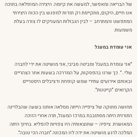
של הבריאה ומאפשר, למעשה את קיומה. היצירה המופלאה בתוכה
אנו חיים, היקום, מתקיימת רק תודות למפגש בין הכוח היצירתי
המתפשט והמתרחב – לבין הגבולות המעניקים לו צורה בעלת
משמעות.
אני עומדת במעגל
"אני עומדת במעגל ומביטה סביבי, אני מושיטה את ידי לחברה
שלי...". כך שרנו בהפסקות, על המדרכה בשעות אחר הצהריים
ובאותם אירועים עתירי שמש קופחת ודציבלים היסטריים
הקרואים "קייטנות".
תחושה מתוקה של ציפייה הייתה ממלאה אותנו בשעה שהבלרינה
התורנית היתה מסתובבת במרכז המעגל, תרה אחרי הזוכה
המאושרת. ציפיה – שתוצאותיה היו צפויות להפליא. בחיוך היתה
המלכה לרגע מושיטה את ידה לזו המכונה "חברה הכי טובה".