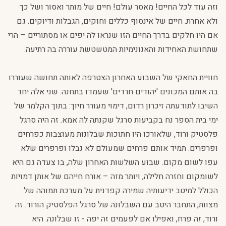
וזה עוד לכל החיים! מאסר עולם! חיים של מותר ואסור ושל כך
ולא אחרת. חיים של אינסוף כללים וחוקים, הגבלות ודיוקים. גם
אם היו חלקים בדרך החיים הזו שנראו לה יפים או מסתוריים – הרי
שתחושת האחידות והאנונימיות המטשטשת עוררה בה רתיעה.
חוויית החאקי של השבוע האחרון הצטרפה לאותה תחושה שעוררו
בה אותם המכונים 'יהודים חרדים' שעמדו בתחנה. שני אלה יחד
השיבו לתודעתה זיכרון רדום, דימוי מעורר חיוך: בתוך הקלמר של
ימי בית הספר נח בקביעות סרגל שקנתה לה אמא. זה היה סרגל
פלסטיק ורוד, שלאורכו היו חתוכות שבלונות מעוצבות כפרחים
ופרפרים. תמיד אותם פרחים שמעולם לא נבלו ופרפרים שלא
עפו לשום מקום. שבוע השלשות האחרון שלה, בו צעדה גם היא
לשומקום וחזרה חלילה, ויותר מזה – אורח חייהם של אותן דמויות
הכולל למיטב ידיעותיה שמירה קפדנית על מערכת תמוהה של
מצוות, התחבר היטב עם השבלונה של סרגל הפלסטיק הורוד. זה
ורוד, זה פרח, ואפילו אם לפעמים זה יפה - זו שבלונה. היא