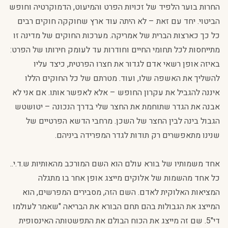
החרות בוער הלפיד של זכויות הפרט והמיעוט, הדמוקרטיה וחופש
הביטוי. יחד עם זאת – לא היתה עוד ארץ שחוקקה חוקים רבים
כל כך כארצות הברית של אמריקה. מערכות החוקים של מדינה זו
מתייחסות לכל תחומי החיים וחודרות עד לעומק חירותו של הפרט:
באיזה אופן רשאי אדם לגדור את חצרו הפרטית, כיצד עליו
להשליך את האשפה שלו, ועוד. מטרתם של כל החוקים הללו
איננה להגביל את עקרון החופש – אלא לאפשר אותו. אם אני לא
אבנה את הגדר שתוחמת את החצר שלי בדרך הנכונה – יטושטש
הגבול בינה לבין החצר של השכן. מרחבי הדשא הפרטיים של
שנינו מתאפשרים רק תודות לגדר המפרידה ביניהם.
אחד משמותיו של בורא עולם הוא השם המורכב מהאותיות ש.ד.י..
כל אחד מהשמות של אלוקים מייצג אופן אחר בו מתגלה
המציאות האלוקית לאדם. השם הזה, מסבירים המפרשים, הוא
המייצג את הגבולות בהם תחם הבורא את הבריאה "שאמר לעולמו
די"5. שם זה מייצג את הכוח הבולם את התפשטותה האינסופית