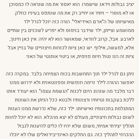
יציב גבולות וידאג שישמרו. הוא יאסור את מה שנראה לו כמסוכן
או לא מוסרי – ויתיר או יחייב רק את מה שנתפס בעיניו כחלק
מאישיותו של ה"אדם האידיאלי". הורה כזה יוכל לגדל ילד
ממושמע וצייתן, ילד שידבר בנימוס ולא יפריע לשכנים בין שתיים
לארבע. אבל, קרוב לוודאי, שמאושר הוא לא יהיה. אין כאן חינוך,
אלא, למעשה, אילוף. יש כאן ציות לכוחות חיצוניים של בניין אבל
ציות זה הנו נטול חיות פנימית, או ביטוי אותנטי של האני.
ניתן גם לגדל ילד תוך התחשבות בכוח הצמיחה בלבד. במקרה כזה
יאפשר ההורה לילד זרימה חופשית וספונטאנית ולא ידרוש ממנו
דבר מלבד מה שנהוג היום לכנות "הגשמת עצמו". הוא יעודד אותו
ללכת בעקבות נטיותיו ורצונותיו ולבטא ככל הניתן את השונות
המתגלמת בתכונותיו ואישיותו. ילד כזה, שלא נדרשת ממנו הענות
לשום גבולות חיצוניים, מעולם לא יצא מהכלא. הוא לא יוכל לחוות
תהליך יצירתי אמיתי, משום שלא יהיו לו כלים להיענות לגבול
ההכרחי לתהליך כזה. גם החלקים האינדיבידואלים שלו לא יוכלו