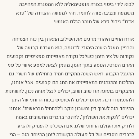
לבוא לידי ביטוי בצורה אופטימאלית ללא המסגרת המחייבת
משמעת ומציבה צורה לחומר. זוהי למעשה ההגדרה של "פרא
אדם": גידול פרא של חומר הגלם האנושי.
אורח החיים היהודי מדגים את השילוב המאוזן בין כוח הצמיחה
והבניין. מעגל השנה היהודי, לדוגמה, הוא מערכת קבועה של
נקודות על ציר הזמן כשלכל נקודה מאפיינים ספציפיים וקבועים.
האדם הפרטי, הנוסע בתוך הזמן, מוזמן לצאת למסע אישי על פני
המעגל הקבוע. ראש השנה מתקיים תמיד בתחילתו של תשרי. גם
ההלכות והמנהגים המאפיינים את החג הם קבועים. אבל אנחנו,
המבקרים בתחנה הזו שוב ושוב, יכולים לנצל אותה נכון, להשתנות
ולהתפתח דרכה. אנחנו יכולים להשתמש בכוח הרוחני של הזמן
המיוחד הזה לערוך דין וחשבון נוקב ו"להתחיל מבראשית". אנחנו
יכולים "לנקות את השולחן", להיזכר בדברים החשובים באמת
ולחזק את העולם הרוחני שלנו. אם השכלנו להעמיק ולהגיע
לרבדים נוספים של כל פעולה הקשורה לזמן המיוחד הזה – הרי