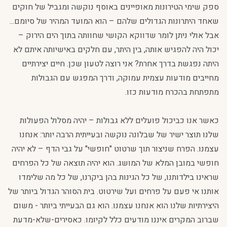
ספק שימי הטירונות מאופיינים באוסף נוקשה ומגביל של חוקים
שאחד היתרונות הגדולים שלהם – הוא המועד המהיר של סיומם...
אבל אולי ניתן לומר שדווקא הקושי שחוותה בתוך הים הירוק –
יכול היה להפגיש אותה, בין היתר, עם חלקים באישיותה איתם לא
היתה נפגשת בדרך אחרת? אני רוצה לטעון שכן. חיים יצירתיים
מחייבים מודעות עצמית עמוקה, ודרך המפגש עם הגבולות
מתפתחת בהכרח מודעות כזו.
כאשר אנו כביכול פועלים ללא גבולות – יהיה מסלול הפעולות
שלנו תוצר ישיר של שבלונה נוקשה ובעייתית הרבה יותר: אנחנו
עצמנו. הפרח שניצור תוך שרטוט "חופשי" על גבי הדף – לא יהיה
חופשי במובן המלא של המושג. הוא יהיה תוצאה של כל הפרחים
שראינו בילדותנו, של כל הגינות בהן ביקרנו, של כל מה שלימדו
אותנו אי פעם על פרחים ועל שירטוט. בית הסוהר הגדול ביותר של
היצירתיות שלנו הוא אנחנו עצמנו. הוא גם הבעייתי ביותר - משום
שברוב המקרים איננו מודעים כלל לקיומו. כאסירים-שלא-מדעת