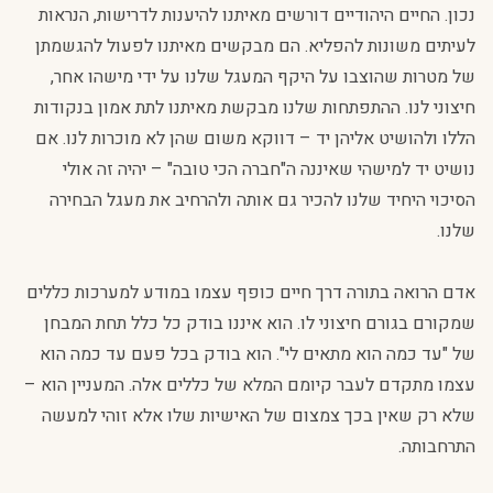
נכון. החיים היהודיים דורשים מאיתנו להיענות לדרישות, הנראות
לעיתים משונות להפליא. הם מבקשים מאיתנו לפעול להגשמתן
של מטרות שהוצבו על היקף המעגל שלנו על ידי מישהו אחר,
חיצוני לנו. ההתפתחות שלנו מבקשת מאיתנו לתת אמון בנקודות
הללו ולהושיט אליהן יד – דווקא משום שהן לא מוכרות לנו. אם
נושיט יד למישהי שאיננה ה"חברה הכי טובה" – יהיה זה אולי
הסיכוי היחיד שלנו להכיר גם אותה ולהרחיב את מעגל הבחירה
שלנו.
אדם הרואה בתורה דרך חיים כופף עצמו במודע למערכות כללים
שמקורם בגורם חיצוני לו. הוא איננו בודק כל כלל תחת המבחן
של "עד כמה הוא מתאים לי". הוא בודק בכל פעם עד כמה הוא
עצמו מתקדם לעבר קיומם המלא של כללים אלה. המעניין הוא –
שלא רק שאין בכך צמצום של האישיות שלו אלא זוהי למעשה
התרחבותה.