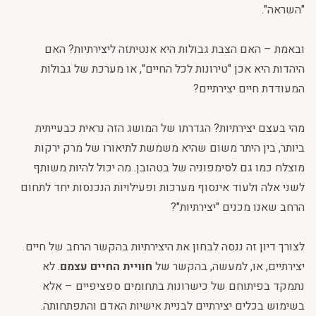
"השראה".
ובאמת – האם הצבת גבולות היא אנטיתזה ליצירתיות? האם
היהדות היא אכן "טירונות לכל החיים", או מערכת של גבולות
המעודדת חיים יצירתיים?
מהי בעצם יצירתיות? הגדרתו של המושג הזה נראית כבעייתית
ביותר, בין היתר משום שהיא משמשת לתיאורו של מרק ירקות
מוצלח כמו גם לסימפוניה של בטהובן. מה יכול להיות משותף
לשני אלה ולעוד אינסוף מערכות ופעילויות הנכנסות יחד לתחום
הרחב שאנו מכנים "יצירתיות"?
לצורך דיון זה ננסה לבחון את היצירתיות בהקשר הרחב של חיים
יצירתיים, או, למעשה, בהקשר של
חוויית החיים עצמם
. לא
נתמקד בפיתוחם של כישרונות בתחומים ספציפיים – אלא
בשימוש בכלים יצירתיים לבניית אישיות האדם והתפתחותה.