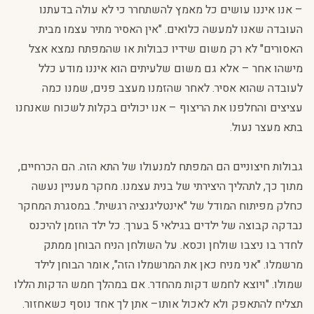
– אנו איננו עושים כל מאמץ להשתחרר כי לא עולה בדעתנו
העובדה שאנו למעשה כלואים. "אין האסיר מתיר עצמו מבית
האסורים" לא רק משום שידיו כבולות או שהמפתח נמצא אצל
מישהו אחר – אלא גם משום שלעיתים הוא איננו מודע כלל
לעובדה שהוא אסיר. לאחר שהזמנו מעצב פנים, שמנו כמה
עציצים והחלפנו את הריצוף – אנו יכולים בקלות לשכוח שאנחנו
בתא מעצר נעול.
גבולות חיצוניים הם המפתח למנעולו של התא הזה. הם הכרחיים,
מתוך כך, לתהליך היצירתי של בנית עצמנו. מחקר מעניין נעשה
כחלק מפיתוח המודל של "אינטליגנציה רגשית". במסגרת המחקר
נבדקה קבוצה של ילדים בגילאי 5 בערך. כל ילד הוזמן להיכנס
לחדר בו ניצבו שולחן וכסא. על השולחן הניח הבוחן ממתק
מרשמלו. "אני מניח כאן את המרשמלו הזה", אומר הבוחן לילד
שמולו. "ויוצא לחמש דקות מהחדר. אם במהלך חמש הדקות הללו
תצליח להתאפק ולא לאכול אותו– אתן לך אחד נוסף כשאחזור.