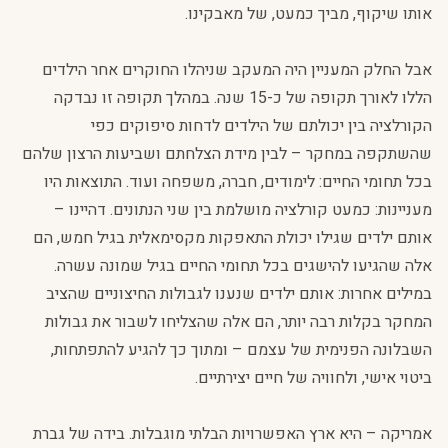
אותו שיקוף, מביך כמעט, של מאבקינו.
אבל החלק המעניין היה המעקב שניהלו החוקרים אחר הילדים
הללו לאורך תקופה של כ-15 שנה. במהלך תקופה זו נבדקה
הקורלציה בין יכולתם של הילדים לדחות סיפוקים כפי
שהשתקפה במחקר – לבין מידת הצלחתם ושביעות הרצון שלהם
בכל תחומי החיים: לימודים, חברה, משפחה ועוד. התוצאות היו
מעניינות: כמעט קורלציה מושלמת בין שני הנתונים. דהיינו –
אותם ילדים שגילו יכולת התאפקות מקסימאלית בגיל חמש, הם
אלה שהגיעו להישגים בכל תחומי החיים בגיל שמונה עשרה.
במילים אחרות: אותם ילדים שנענו לגבולות החיצוניים שהציב
המחקר בקלות רבה יותר, הם אלה שהצליחו לשבור את גבולות
השבלונה הפנימית של עצמם – ומתוך כך להגיע להתפתחות,
ביטוי אישי, ולחוויה של חיים יצירתיים.
אמריקה – היא ארץ האפשרויות הבלתי מוגבלות. בידה של גברת