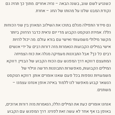
כשנגיע לשם שוב, בשנה הבאה – נהיה אחרים. מתוך כך תהיה גם
נקודת המבט שלנו על מהותו של החג – אחרת.
גם סידור התפילה מגלם בתוכו את השילוב המאוזן בין שני הכוחות
הללו. אמירת הטקסט הקבוע מדי יום נראית כדבר הרחוק ביותר
מקשר מילולי משמעותי ואישי עם בורא עולם. מה יכול להיות
אישי במילים הקבועות הנאמרות מזה דורות רבים על ידי אנשים
רבים כל כך? אבל התבוננות מעמיקה מגלה את כוח הצמיחה
המתעצם דווקא דרך המפגש עם הכוח הקבוע של הבניין. דווקא
המילים הקבועות, מאפשרות התבוננות חדשה וגילוי של
משמעויות נוספות בכל פעם שאנו אומרים אותן. דווקא הטקסט
הנשאר קבוע מאפשר לנו ללמוד באיזה אופן אנחנו עצמנו –
משתנים.
אנחנו אומרים כעת את המילים הללו, הנאמרות מזה דורות ארוכים,
באופן בו אף אחד לא עשה זאת לפנינו. דרך המפגש עם הקבוע