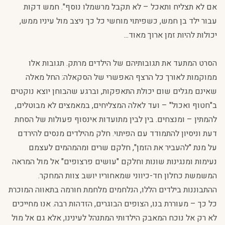
אם לא תצליח ותאכל – לא תקבל מרשמלו נוסף". חמש דקות
עבור ילד בן חמש, כשפיתוי מוחשי כל כך ניצב מול עיניו ממש,
יכולות להיות זמן ארוך מאוד...
הסרט המתעד את תגובותיהם של הילדים מרתק. תגובות אלו
ממוקמות לאורך כל הרצף האפשרי של הסקאלה: החל מאלה
שאינם מגלים שום יכולת התאפקות, וברגע שהבוחן יוצא נוקטים
ב"חטוף ואכול" – ועד לאלה המצליחים, במאמצים לא מבוטלים,
להמתין – ומנצחים. בין לבין מתועדות אינסוף פעולות של הסחת
דעת וניסיון להתמודד עם הפיתוי. חלק מהילדים מנסים להירדם
על מנת "להעביר את הזמן", חלקם שרים ומהמהמים לעצמם
נעימות ומנגינות שונות וחלקם "עושים פרצופים" אל מול המראה
המשמשת כחלון חד-כיווני שמאחוריו יושב צוות המחקר.
ההתבוננות בילדים הללו, הנלחמים מלחמת חורמה בתאווה המוכרת
כל כך – מעוררת בנו, הצופים הבוגרים, הזדהות רבה. אנו מחייכים
לא רק אל נוכח המאבק הילדותי המתנהל לעינינו, אלא גם אל מול