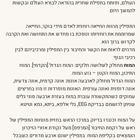
העולם, ופותח בתפילת שחרית בהודאה לבורא העולם ובקשות
להמשך היום.
התפילין מהוות החייאה רוחנית לאדם מידי בוקר, החייאה
שמרוממת את רוחניותו ונוסכת בו מחדש את התחושה ואת הקרבה
לקדוש ברוך הוא.
מדהים לראות את הקשר והחיבור בין התפילין ומרכיביהם לבין
רכיבי הגוף:
המוח
מחולק לשלושה חלקים: המוח הגדול [הקדמי]. המוח
התיכון, המוח הקטן – גזע המוח.
המוח הגדול מחולק לארבעה אונות: אונה קדמית, אונה צדעית,
אונה דופנית ואונה עורפית. האונות מופרדות זו מזו בחריצים
עמוקים כשהתקשורת עוברת במוח בעזרת ארבעה סוגי גלים
שניתן לרושמם בבדיקת EEG, גלי אלפא, ביתא, גמא וטיטא.
על המוח וכנגדו בדיוק במרכז הראש בחזית מונחות התפילין של
ראש על רקמת החיבור [המרפס] מעל נקודת אזורי הזיכרון
הנמצאים בקליפת המוח. בתפילין ישנם ארבע מדורים כשבכל