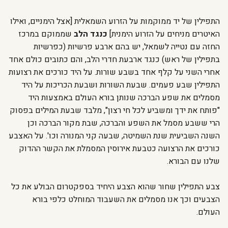
התפילין של יד ממוקמות על הזרוע השמאלית [אצל הימניים, ואילו
האיטרים מניחים על הזרוע הימנית]
כנגד הלב
שממוקם במרכז
החזה עם נטייה לשמאל, יש בהם ארבע פרשיות (כפרשיות
בתפילין של ראש) כנגד ארבעת חדרי הלב, והם כתובים כולם אחד
אחרי השני על קלף אחד בשבע שורות. על היד כורכים את רצועות
התפילין שבע פעמים. שבעת השורות ושבעת הכריכות על היד
מסמלים את שפע הברכה שנותן בורא העולם באמצעות היד
"פותח את ידך ומשביע לכל חי רצון", מלבד שבעת המילים בפסוק
הרי ששבע מסמל את השפע והברכה, שבת מקור הברכה וכן
השנה השביעית שנת השמיטה, שבעה קני המנורה וכו'. על האצבע
כורכים את הרצועה כטבעת אירוסין המסמלת את הקשר ההדוק
שלנו עם הבורא.
צבע התפילין שחור שהוא הצבע היחיד בספקטרום הבולע את כל
הצבעים וכך אנו מסמלים את השעבוד המוחלט כלפי בורא
העולם.