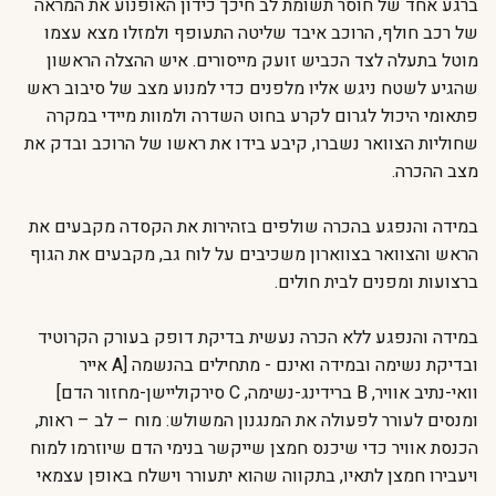
ברגע אחד של חוסר תשומת לב חיכך כידון האופנוע את המראה
של רכב חולף, הרוכב איבד שליטה התעופף ולמזלו מצא עצמו
מוטל בתעלה לצד הכביש זועק מייסורים. איש ההצלה הראשון
שהגיע לשטח ניגש אליו מלפנים כדי למנוע מצב של סיבוב ראש
פתאומי היכול לגרום לקרע בחוט השדרה ולמוות מיידי במקרה
שחוליות הצוואר נשברו, קיבע בידו את ראשו של הרוכב ובדק את
מצב ההכרה.
במידה והנפגע בהכרה שולפים בזהירות את הקסדה מקבעים את
הראש והצוואר בצווארון משכיבים על לוח גב, מקבעים את הגוף
ברצועות ומפנים לבית חולים.
במידה והנפגע ללא הכרה נעשית בדיקת דופק בעורק הקרוטיד
ובדיקת נשימה ובמידה ואינם - מתחילים בהנשמה [A אייר
וואי-נתיב אוויר, B ברידינג-נשימה, C סירקוליישן-מחזור הדם]
ומנסים לעורר לפעולה את המנגנון המשולש: מוח – לב – ראות,
הכנסת אוויר כדי שיכנס חמצן שייקשר בנימי הדם שיוזרמו למוח
ויעבירו חמצן לתאיו, בתקווה שהוא יתעורר וישלח באופן עצמאי