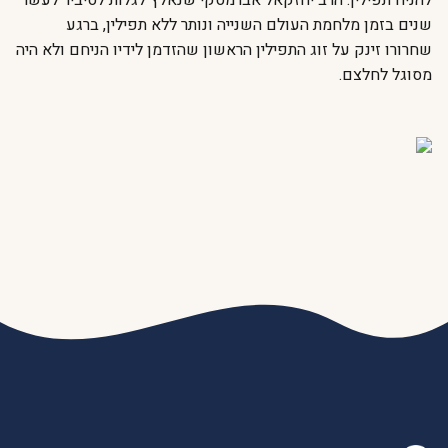
להניח תפילין. הרב יחזקאל אברמסקי שנאלץ לגלות לסיביר לעשר
שנים בזמן מלחמת העולם השנייה ונותר ללא תפילין, ברגע
שחרורו זינק על זוג התפילין הראשון שהזדמן לידיו הניחם ולא היה
מסוגל לחלצם.