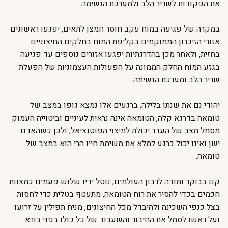
את הפקודות לשריר הלב ולמערכת הנשימה.
במקרה של פגיעה במוח עקב חוסר חמצן לתאים, יפגעו ראשונים
אזורי הזיכרון הממוקמים בקליפת המוח בחלקים החיצוניים
בחזית, ולאחר מכן בהדרגתיות יפגעו אזורים נוספים עד פגיעה
בגזע המוח החלק הממונה על הפעולות העצמוניות של הפעלת
שריר הלב ומערכת הנשימה.
יהודי נם את שנתו בלילה, ברגעים אלו נמצא גופו במצב של
טומאה בדרגא קלה, הטומאה אינה נראית לעיניים וביטוייה העמוק
מסמל מצב של העדר יכולת למיצוי הפוטנציאל, ולכן כשהאדם
ישן ואינו יכול כרגע למלא את משימת חייו הרי הוא במצב של
טומאה.
קם בבוקר ומודה לרבון העולמים, נוטל ידיו שלוש פעמים כמצוות
חכמים בכדי להסיר את רוח הטומאה, מתעטף בטלית כדי לחסות
בצל כנפי השכינה ולהיבדל מכל החיצונים, מניח תפילין על זרועו
ועל ראשו לסמל את החיבור והשעבוד של כל כולו בפני בורא