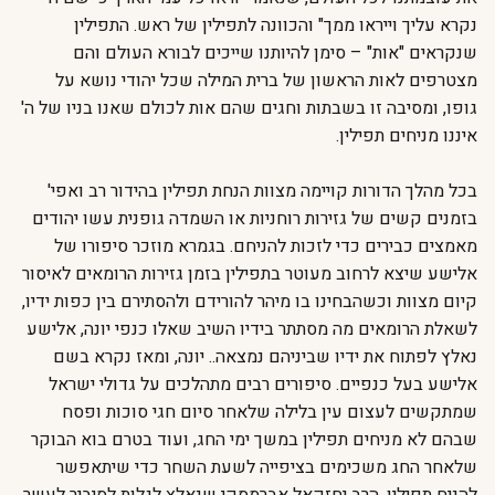
נקרא עליך וייראו ממך" והכוונה לתפילין של ראש. התפילין
שנקראים "אות" – סימן להיותנו שייכים לבורא העולם והם
מצטרפים לאות הראשון של ברית המילה שכל יהודי נושא על
גופו, ומסיבה זו בשבתות וחגים שהם אות לכולם שאנו בניו של ה'
איננו מניחים תפילין.
בכל מהלך הדורות קויימה מצוות הנחת תפילין בהידור רב ואפי'
בזמנים קשים של גזירות רוחניות או השמדה גופנית עשו יהודים
מאמצים כבירים כדי לזכות להניחם. בגמרא מוזכר סיפורו של
אלישע שיצא לרחוב מעוטר בתפילין בזמן גזירות הרומאים לאיסור
קיום מצוות וכשהבחינו בו מיהר להורידם ולהסתירם בין כפות ידיו,
לשאלת הרומאים מה מסתתר בידיו השיב שאלו כנפי יונה, אלישע
נאלץ לפתוח את ידיו שביניהם נמצאה.. יונה, ומאז נקרא בשם
אלישע בעל כנפיים. סיפורים רבים מתהלכים על גדולי ישראל
שמתקשים לעצום עין בלילה שלאחר סיום חגי סוכות ופסח
שבהם לא מניחים תפילין במשך ימי החג, ועוד בטרם בוא הבוקר
שלאחר החג משכימים בציפייה לשעת השחר כדי שיתאפשר