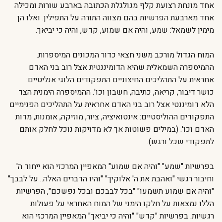
אחד מונחת רצועת קלף מגולגלת הכתובה בארבע שורות ומכילה
אחד מארבעת הפרשיות בהם מצווה התורה על התפילין. ואלו הן
מימין לשמאל: שמע, והיה אם שמוע, קדש, והיה כי יביאך.
המוח הגדול מורכב משני חצאי כדור המכונים המיספרות.
ההמיספרה השמאלית שהיא הדומיננטית אצל רוב בני האדם
אחראית על התהליכים החיצוניים התפקודים הלוגי אנליטיים:
כושר דיבור, קריאה, כתיבה, חשבון וכו'. ההמיספרה הימנית הצד
הלא דומיננטי אצל רוב בני האדם אחראית על התהליכים הפנימיים
התפקודים ההוליסטיים: אינטואיציה, ציור, מוזיקה, אומנות, מדות
האדם וכו'. (במילים פשוטות אך לא מדויקות נוכל לחלק אותם
לתפקודי שכל ורגש).
בפרשיות "שמע" "והיה אם שמוע" המאפיין המרכזי הוא ייחוד ה'
וחיבור רגשי "ואהבת את ה' אלוקיך" "והיו הדברים האלה.. על לבבך"
"והיה אם שמוע תשמעו" "בכל לבבכם ובכל נפשכם", הפרשיות
הללו נמצאות על חלקו הימני של המוח האחראי על פעולות
רגשיות. בפרשיות "קדש" "והיה כי יביאך" המאפיין המרכזי הוא