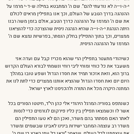
י-ה-ו—ה לא נודעתי להם". שם ה' המתבטא במילה ש-ד-י מרמז על
ההנהגה בדרך הטבע של העולם, וכך אנו בתפילין מראים לכולם
את שם ה' המרמז על ההנהגה כדרך הטבע, אולם בזמן משה רבנו
היתה הנהגת י-ה-ו—ה שהיא הנהגה ניסית שהוצרכה כדי להוציאנו
ממצרים, וכך בתוך התפילין בחלק הנסתר, בפרשיות נמצא שם ה'
המרמז על ההנהגה הניסית.
כשיהודי מתעטר בתפילין הרי שהוא מכריז קבל עם ועדה אני
משעבד את כל כוחי ומוחי ליבי רוחי ונשמתי לבורא העולם הקדוש
ברוך הוא, וזאת אזכור תמיד את חסדו הגדול ושפע טובו במהלך
היום יום ואת חסדו הגדול שהוציא אותנו ממצרים כדי לתת לנו את
המתנה היקרה מכל את התורה ולהכניסנו לארץ ישראל.
כשנתפס בסוריה המרגל היהודי אלי כהן הי"ד, חיטטו הסורים בכל
אשר לו וכשמצאו תפילין בין כליו פירקום לגורמים כדי לנסות
לאתר האם מסתתר בהם משדר, ואכן הם לא טעו התפילין הם
משדר רב עוצמה המחבר ישירות בינינו לאבינו שבשמים ומשדר
את עוצמתנו לכל העולם, שנאמר "וראו כל עמי הארץ כי שם ה'