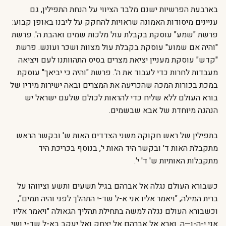
בארבעת הפרשיות ישנם מלבד הציווי על הנחת התפילין, גם
עניינים מיסודות האמונה שראויות להחקק על ליבנו באופן קבוע:
פרשת "שמע" עוסקת בקבלת עול מלכות שמים ואהבת ה'. פרשת
"והיה אם שמוע" עוסקת בקבלת עול מצוות ושכר ועונש. פרשת
"קדש" עוסקת מעניין יציאת מצרים בסיס התהוותנו לעם ויציאה
מעבדות לחרות כדי לעבוד את ה'. פרשת "והיה כי יביאך" עוסקת
במכת בכורות המכה שהכריעה את המצרים ובאה ישירות מידיו של
בורא העולם ללא שליח כדי להראות לכולם שלעם ישראל יש
הנהגה מיוחדת של אבא שבשמים.
בתפילין של ראש חקוקה משני הצדדים האות ש' ובקשר הראש
מתקבלת האות ד' ובקשר היד האות י', בנוסף בכריכת היד
מתקבלות האותיות ש' ד' י'.
כשבורא העולם נגלה אל אברהם בגיל תשעים ותשע וציווהו על
ברית המילה, "ויאמר אליו אני א-ל שד-י התהלך לפני והיה תמים",
וכשבורא העולם נגלה למשה בתחילת תהליך הגאולה "ויאמר אליו
אני י-ה-ו—ה. וארא אל אברהם אל יצחק ואל יעקב בא-ל שד-י ושי