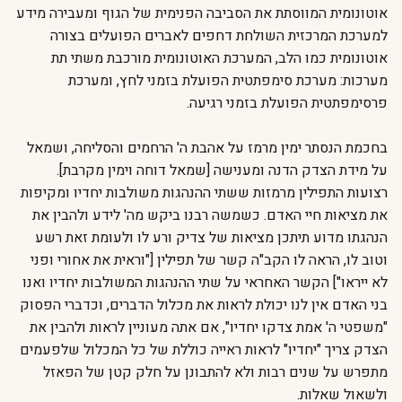
אוטונומית המווסתת את הסביבה הפנימית של הגוף ומעבירה מידע
למערכת המרכזית השולחת דחפים לאברים הפועלים בצורה
אוטונומית כמו הלב, המערכת האוטונומית מורכבת משתי תת
מערכות: מערכת סימפתטית הפועלת בזמני לחץ, ומערכת
פרסימפתטית הפועלת בזמני רגיעה.
בחכמת הנסתר ימין מרמז על אהבת ה' הרחמים והסליחה, ושמאל
על מידת הצדק הדנה ומענישה [שמאל דוחה וימין מקרבת].
רצועות התפילין מרמזות ששתי ההנהגות משולבות יחדיו ומקיפות
את מציאות חיי האדם. כשמשה רבנו ביקש מה' לידע ולהבין את
הנהגתו מדוע תיתכן מציאות של צדיק ורע לו ולעומת זאת רשע
וטוב לו, הראה לו הקב"ה קשר של תפילין ["וראית את אחורי ופני
לא ייראו"] הקשר האחראי על שתי ההנהגות המשולבות יחדיו ואנו
בני האדם אין לנו יכולת לראות את מכלול הדברים, וכדברי הפסוק
"משפטי ה' אמת צדקו יחדיו", אם אתה מעוניין לראות ולהבין את
הצדק צריך "יחדיו" לראות ראייה כוללת של כל המכלול שלפעמים
מתפרש על שנים רבות ולא להתבונן על חלק קטן של הפאזל
ולשאול שאלות.