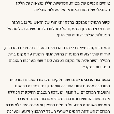
ציוויים טכניים של מצוות, הפרשיות הללו נמצאות על חלקו
השמאלי של המוח האחראי על פעולות שכליות.
קשר התפילין ממוקם בחלקו האחורי של הראש על גזע המוח
שבו מצוי המנגנון המפקח על פעולות הלב והנשימה ושליטה על
הפעולות הבלתי רצוניות של הגוף.
וממנו בנקודת יציאת כלי הדם הגדולים ומערכת העצבים המרכזית,
יורדות שתי רצועות המונחות בחזית הגוף, הימנית עד מקום ברית
המילה והשמאלית עד מקום הטבור, כנגד שתי מערכות העצבים
העובדות במקביל.
במערכת העצבים
ישנם שני חלקים: מערכת העצבים המרכזית
המורכבת מהמוח וחוט השדרה שמתפקדים כיחידת התיאום
והעיבוד המרכזיים של הגוף, ומערכת העצבים ההיקפית הכוללת
את חמשת החושים ומורכבת משתי מערכות משנה: מערכת
סומטית האוספת מידע על העולם החיצון ומעבירה מידע למערכת
המרכזית השולחת דחפים לשרירי השלד להתכווץ ולנוע, ומערכת