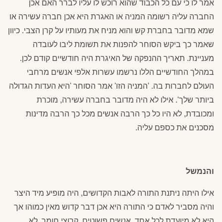
אמר לו כי עם כל הכבוד שהוא רוכש לו עליו לברר האם אכן
החברה עליה רשומה המניה או האגרת היא אכן חברה עשירה או
שמא מדובר בחברת קש והוא מניח את מעותיו על קרן הצבי. כיוון
שאמר כך ביקש הסוחר להפנות את תשומת ליבו לעובדה
מעניינת. תאריך ההנפקה של האיגרת היה חודשיים קודם לכן.
במהלך החודשיים הללו נרשמו עשרות אלפי אנשים מרחבי
העולם לחברות בה. 'המניה הזו' אמר הסוחר 'היא העדות הגדולה
ביותר שלך'. אילו לא היה מדובר בחברה עשירה, מוכרת
ומכובדת, לא היו כל כך הרבה אנשים מכל כך הרבה מדינות
מסכנים את כספם עליה.
והנמשל
אילו היתה ניתנת התורה לאבות הקדושים, היה מופיע מיד היצר
והיה מסביר לאדם כי התורה היא אכן דבר קדוש מאין כמוהו אך
היא לא מיועדת לכל אחד. אנשים פשוטים, קרוצי חומר, לא