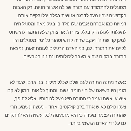
מסוגלים להתמודד עם תורה שכולה אש ורוחניות. רק האבות
הקדושים שהיו מעל לדרגה אנושית רגילה יכלו לקיים אותה.
דמויות כמו אברהם אבינו שלו נולד בן בגיל מאה ומסוגל היה
להעלותו לעולה רק בגלל ציווי ה', או יצחק שלא התנגד להישחט
למען קדושת ה' ויעקב שהיה קדוש וטהור כל ימיו מסוגלים היו
לקיים את התורה. לנו, בני האדם הרגילים לעומת זאות, נמצאת
התורה במקום שהוא מעבר ליכולותינו ונתונינו הטבעיים.
כאשר ניתנה התורה לעם שלם שכלל מיליוני בני אדם, שעד לא
מזמן היו בשיאם של חיי חומר וגשם, ומתוך כל אותו המון לא קם
איש או אשה ואמר כי התורה היא מעל לכוחותיו, אלא להיפך,
צעקו כולם כאיש אחד בלב קולקטיבי אחד – נעשה ונשמע, הרי
שהתורה עצמה מעידה כי היא מתאימה לכל ועשויה היא להתקיים
גם על ידי האדם הגשמי ביותר.