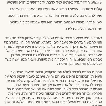
שעשוע. הזרזיר גדל בארמון למד לדבר, ידע להקשיב, קרא והשמיע 
קולות משונים, ושעשע בהצלחה את רואיו ואת המבקרים שאהבו 
מאד להביט בו. אלא שהזרזיר היה עצוב וזעף, נתון היה בתוך כלוב 
עשוי פלדה ומעודו לא טעם חופש. הוא חש שכנפיו כביכול נתלשו 
ממנו ויאוש מילא את ליבו. 
באחד הימים שמע הזרזיר שפרש הגיע לביקור בארמון וכבר מתעתד 
הוא להמשיך בדרכו אל מעבר לים. נתמלא הזרזיר תקווה, ובהזדמנות 
הראשונה כאשר חלף הפרש ליד כלובו, קרא אותו אליו וביקש לשוחח 
אתו. הפרש ניאות, והזרזיר התחנן בפני הפרש כי כאשר יצא הוא אל 
מעבר לים, יפגוש בוודאי עופות רבים ובכללם גם זרזירים, ועל כן 
מבקש הוא שבפגשו זרזיר יספר לו את סיפורו, וישאל ממנו עצה כיצד 
יוכל למלט את נפשו מן המסגר. 
הבטיח הפרש לזרזיר למלא את הבקשה, ובעת נסיעתו הביט על 
העופות והציפורים וחיפש ביניהם זרזיר. ואמנם כעבור שבוע חלף על 
פניו של הפרש עוף שדמה במראהו לזרזיר הכלוא. קרא אליו הפרש, 
וסיפר לו את סיפורו של אחיו שבארמון. עם סיום הסיפור הבחין 
הפרש כי הזרזיר חדל מעוף והחל צונח אט אט שהנחת בחבטה על 
הקרקע. מיהר הפרש להרים את הציפור וניסה להחיותה. ניער את 
כנפיה, שפך על פניה מים ואף ניסה לפקוח את עיניה. אך הזרזיר לא 
הגיב. כעס הפרש והשליך את הפגר בחמת זעם ממנו והלאה והמשיך 