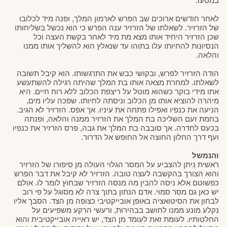
במסעו. 
לאחר חודשים ארוכים שב הפרש לארמון המלך, ופנה מיד לכלובו 
של הזרזיר. לשאלתו של הזרזיר ענה הפרש כי הוא נכשל בשליחותו 
שכן הזרזיר היחיד אותו מצא מת מיד לאחר בקשת העצה וכל 
הנסיונות להחיותו עלו בתוהו עד שנאלץ הוא להשליך אותו ממנו 
והלאה. 
הודה הזרזיר לפרש, ובקושי כבש את התרגשותו. הוא קיבל תשובה 
לשאלתו. למחרת מצאה אותו בת המלך שהיתה רגילה להשתעשע 
אתו מידי בוקר כשהוא מוטל על ריצפת הכלוב ללא רוח חיים. היא 
מיהרה להוציא אותו מן הכלוב וניסתה לחיותו. שפכה עליו מים, 
הניעה את כנפיו ואפילו פתחה את עיניו. אך אפס. הזרזיר לא הגיב. 
בחמת זעם השליכה בת המלך את הזרזיר ממנה והלאה, ופנתה 
בכעס לחדרה. אך סובבה בת המלך את גבה, פרס הזרזיר את כנפיו 
ועף דרך החלון החוצה אל החופש אל הדרור.
והנמשל
ראשית ניתן להצביע על המסר הגלוי העולה מן סיפורו של הזרזיר 
והוא הצורך בהקשבה לעצה טובה. הזרזיר לא קיבל את דבר הפרש 
כפשוטם אלא ניסה להבין מה מנסה הזרזיר שבחוץ לומר לו. אולם 
יש כאן גם מסר סמוי. אדם הנתון בתוך צרה לא מסוגל על פי רוב 
לבחון את הסיטואציה באופן אובייקטיבי כצופה מן הצד. הסבך אליו 
נקלע מונע ממנו לחושב בבהירות, ורעשי הרקע משפיעים על 
החלטותיו. לעומת זאת לעומד מן הצד, יש ראייה אובייקטיבית והוא 