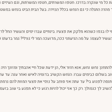
 כל מי שנקרה בדרכו. חטפו המשרתים, חטפו המשרתות, וגם העיזים ו
 עד מהרה התגלה כי גם הנחש בכלל הגזירה. בעל הבית הביט בנחש במש
 לו בגפו כשהוא מלקק את פצעיו. בינתיים עברו ימים והעשיר החל לרדת
העשיר לעצמו: על מה הגיעתני ככה, מדועכה המר לי גורלי? גמר בדעתו
תחנן: נחש נחש, אנא חזור אלי, הן ידעת שכל חיי אהבתיך ומזונך היה 
 שוב בשלום כבימים עברו. הנחש הקשיב בדומיה לאיש ואחר ענה: עד עת
ותנסה לפגוע בי? עד עתה אני סוחב על גופי את פצעי המוות להם גרמ
שיב לך כגמולך. רק כך אני יכול להיות רגוע כי לא תפגע בי שוב בזעמך