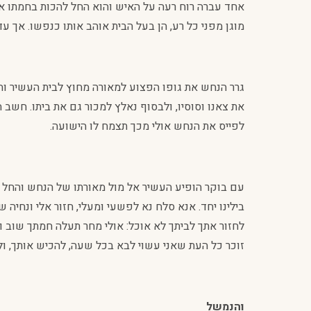
אחד עברה רוח רעה על האיש והוא החל להכות בחמתו את
מוגן מפני כל רע, הן בעל הבית אוהב אותו כנפשו. אך
גרר הנחש את גופו הפצוע למאורה מחוץ לבית העשיר וחי
את צאנו וסוסיו, ולבסוף נאלץ למכור גם את ביתו. חשב 
לפייס את הנחש אולי מכך תצמח לו הישועה.
עם בוקר הופיע העשיר אל מול מאורתו של הנחש והחל לה
בילינו יחד. אנא סלח נא לפשעי ומעלי, חזור אלי ונחיה
לחזור אתך לביתך לא אוכל: אולי מחר תעלה חמתך שוב 
זוכר כל העת שאני עשוי לבא בכל שעה, להכיש אותך, ולה
והנמשל