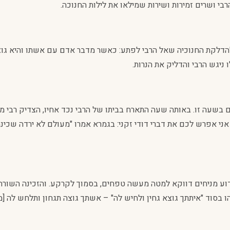
בי ושרים זמירות ושירות שמילאו את לילות החנוכה.
דלקת החנוכיה שאל הרבי לפתע: כאשר מדבר אדם עם אשתו והיא גוצה 
ניגש הרבי והדליק את הנרות.
בשעה זו. באותה שעה התארח בביתו של הרבי נכד אחיו, הצדיק רבי מר
אני אפרש לכם את דברי דודי זקני: בגמרא אמרו "מעולם לא ירדה שכי
ידוע מניחים דווקא למטה מעשה טפחים, בסמוך לקרקע. והזכינה השורה
זהו בסוד "איתתך גוצא גחין ולחיש לה" – אשתך גוצה תגחון ותלחש לה