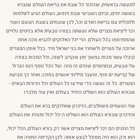
למעשה בראשית, שנזכור כל שבת את בריאת העולם שנברא
בששה ימים, וביום השביעי שבת וינפש, העולם הגיע לשלמות
ולתכלית עם בריאת האדם וכו', לכן שובתים בשבת. הטעם השני
זכר ליציאת מצרים שלא נעשתה בצורה טבעית אלא בניסים גלויים
שהתפרסמו בכל העולם. הרי יכל האלוקים להביא מכה אחת
ארוכה על מצרים ולשחרר את בני ישראל מיד. בכל אופן המצרים
קיבלו עשר מכות במשך זמן שקרוב לשנה, וכל המכות בצורה
על-טבעית, ובתחומים שונים זה מזה. ועל הכל נוסף הנס הגדול
של קריעת ים סוף, ומעבר מיליוני אנשים בתוכו, ואחר כך טביעת
המצרים. כל זה נעשה כדי שידעו כל העולם וכל הדורות הבאים -
שבורא העולם הוא השליט היחיד בעולם ואין עוד מלבדו.
שני הטעמים משתלבים, הזיכרון שאלוקים ברא את העולם
והזיכרון שבורא העולם הוא השליט ה-כל יכול ומנהיג את העולם.
כל החגים הם זכר ליציאת מצרים אשר רק בורא העולם, הכל יכול,
הוא ורק הוא היה מסוגל לבצע אותה. לכן הקדימה התורה את