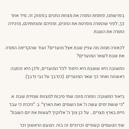
בפרשתנו, פותחת התורה את מצוות החגים בפסוק זה. מיד אחר
כך, לפני שהתורה מפרטת את החגים, זמניהם ומצוותיהם, מזכירה
התורה את השבת.
לכאורה תמוה מה עניין שבת אצל מועדים? ועוד שהקדימה התורה
את שבת לשאר המועדים?
התשובה היא ששבת היא היסוד לכל המועדים, ולכן היא נכתבה
ראשונה ואחר כך שאר המועדים. (כנדבך על גבי נדבך).
ביאור התשובה: התורה מונה שתי סיבות למצוות שמירת שבת. א.
"כי ששת ימים עשה ה' את השמים ואת הארץ". ב. "וזכרת כי עבד
היית בארץ מצרים... על כן צוך ה' אלוקיך לעשות את יום השבת".
שני הטעמים קשורים וכרוכים זה בזה. הטעם הראשון זכר