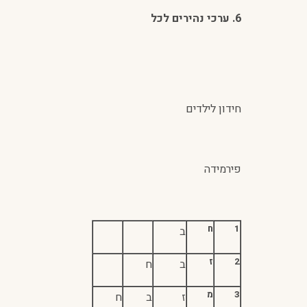
6. ערכי נהירים לכל
חידון לילדים
פירמידה
1
ח
ב
2
ז
ב
ח
3
מ
ז
ב
ח