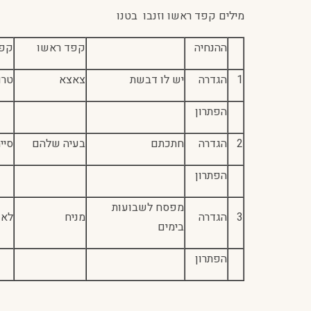
מילים קפד ראשו וזנבו בטנו
ההנחיה
קפד ראשו
קפד
1
הגדרה
יש לו דבשת
צאצא
טרו
הפתרון
2
הגדרה
חתכתם
בעיה שלהם
סיי
הפתרון
מפסח לשבועות
3
הגדרה
מניח
לא 
בימים
הפתרון