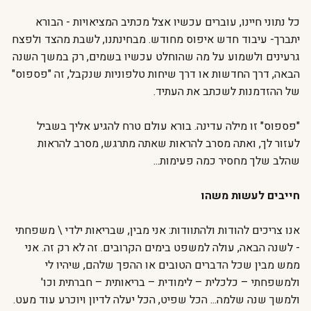
כל נתוני חיינו, עוברים עכשיו אצל מכתיב המציאויות - הבורא
יתברך- עיבוד חדש איפוס מחודש. מבחינתנו, לשבת מהצד ולפצח
גרעינים ולשמוע על מה שהוחלט עכשיו בשמים, רק במשך השנה
הבאה, דרך החדשות או דרך שיחות טלפוניות שנקבל, זה "פספוס"
של ההזדמנות לשכתב את העתיד.
"פספוס" זו מילה עדינה. בורא עולם טרח להגיע אליך בשביל
לעזור לך, ואתה מסרב להראות שאתה מתרגש, מסרב להראות
שהלב שלך מחסיר כמה פעימות...
חייבים לעשות משהו
אנו צריכים להודות ולהתוודות: אני מבין, שבריאות ילדי \ משפחתי
- לשנה הבאה, עולה למשפט בימים הקרובים. זה לא רק זה. אני
ממש מבין שכל הדברים הטובים או ההפך שלהם, שיהיו לי
ולמשפחתי – כלכלית – לימודית – בריאותית – חברתית וכו'
ולמשך שנה שלמה... הכל שפיט, הכל יעלה לדיון ויוכרע עוד מעט.