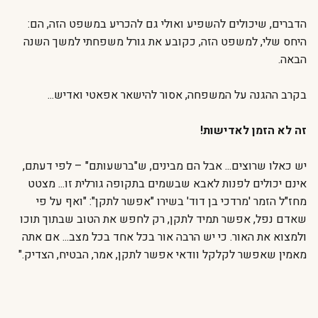
הדברים, שיכולים להשפיע ואולי גם להכריע במשפט הזה, הם:
היחס שלי, למשפט הזה, כקובע את גורל משפחתי למשך השנה
הבאה.
בקרב ההגנה על המשפחה, אסור להישאר אפאטי ואדיש...
זה לא הזמן לאדישות!
יש כאלו שרוצים... אבל הם מבינים, ש"ברשעותם" – לפי דעתם,
אינם יכולים לפנות לאבא שבשמים בתקופה גורלית זו... מצטט
מחז"ל הזמר 'מרדכי בן דוד' בשירו "אפשר לתקן": "ואף על פי
שאדם נפל, אפשר תמיד לתקן, רק לחפש את הטוב שבתוך תוכו
ולמצוא את האור. כי יש הרבה אור בכל אחד בכל מצב... אם אתה
מאמין שאפשר לקלקל וודאי אפשר לתקן, אמר, הבטיח, הצדיק."