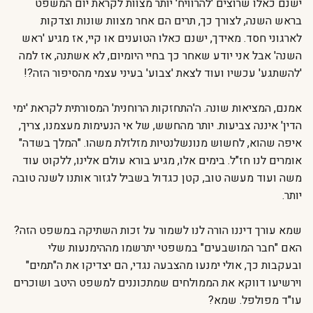
ישנם כאלו שרוצים 'להרוויח' יותר מצוות לקראת יום המשפט
בראש השנה, לצורך כך, תרים הם אחר מצוות שונות וצדקות
לארגוני חסד. מאידך, ישנם כאלו הטוענים או קיי, אז מגיע 'ראש
השנה' אבל אני יודע שאחר כך בחיי היומיום, לא אשתנה, אז למה
'להשתגע' עכשיו ועוד לצאת 'צבוע' בעיני עצמי מהסיפור הזה?!
אמנם, המציאות שונה. ה'התחזקות הרוחנית' המסורתית לקראת 'ימי
הדין' איננה צביעות. יותר מהחשש, של אי הנעימות מעצמנו, צריך,
איפה שהוא, לחשוש מנונשלנטיות מזלזלת משהו. "המלך בשדה"
אומרים לנו חז"ל. בימים אלו, מגיע בורא עולם אלינו, ללקוט עוד
משה ועוד מעשה טוב, קטן כגדול בשביל לגזור אותנו לשנה טובה
יותר.
שמא עורך דיננו הורה לנו לשמור על זכות השתיקה במשפט הזה?
האם "חבר המושבעים" במשפטי יתרשמו מההימנעות שלי
ובעקבות כך, אולי ימנעו מהצבעה נגדי, הם יצדיקו את ה"תמים"
וירשיעו דווקא את הממולחים שמתכוננים למשפט היטב ושוכרים
עו"ד מפולפל. שמא?