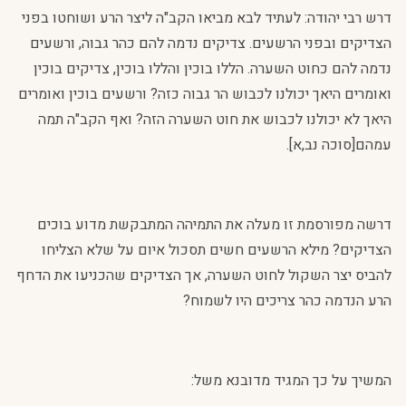
דרש רבי יהודה: לעתיד לבא מביאו הקב"ה ליצר הרע ושוחטו בפני
הצדיקים ובפני הרשעים. צדיקים נדמה להם כהר גבוה, ורשעים
נדמה להם כחוט השערה. הללו בוכין והללו בוכין, צדיקים בוכין
ואומרים היאך יכולנו לכבוש הר גבוה כזה? ורשעים בוכין ואומרים
היאך לא יכולנו לכבוש את חוט השערה הזה? ואף הקב"ה תמה
עמהם[סוכה נב,א].
דרשה מפורסמת זו מעלה את התמיהה המתבקשת מדוע בוכים
הצדיקים? מילא הרשעים חשים תסכול איום על שלא הצליחו
להביס יצר השקול לחוט השערה, אך הצדיקים שהכניעו את הדחף
הרע הנדמה כהר צריכים היו לשמוח?
המשיך על כך המגיד מדובנא משל: