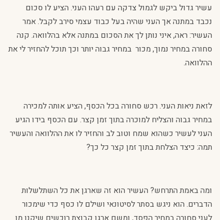
עשיר גדול ביקש לגמול צדקה עם רעהו העני. הציע לו סכום
נכבד במתנה אך העני שהיה בעל כבוד עצמי סירב לקבל. אמר
העשיר: ראה, איני נותן לך את הסכום במתנה אלא בהלוואה. קנה
סחורה במחיר נמוך, מכור במחיר גבוה יותר וכך תוכל להחזיר לי את
ההלוואה.
לזאת ניאות העני. רכש סחורה בכל הכסף, הציע אותה למכירה
במחיר גבוה והצליח למוכרה בתוך זמן קצר. עם הכסף בידו הגיע
העני לעשיר כשהוא שמח וטוב לב והחזיר לו את ההלוואה והעשיר
תמה: כיצד הצלחת בתוך זמן קצר כל כך?
ומה באמת התרחש? העשיר הוא זה שארגן את כל השתלשלות
הדברים. הוא ניגש בסתר לסיטונאי ושילם לו כסף כדי שימכור
לעני סחורה במחיר הפסד, ומשם ארגן קבוצת רוכשים שיקנו מן