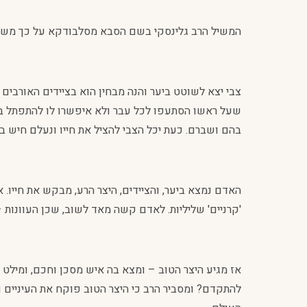
המשיל הרב גלינסקי בשם הסבא מסלבודקא על כך משל
צבי יצא לשוטט ביער והנה מבחין הוא בציידים האורבים 
שעל ראשו הסתעפו לכל עבר ולא איפשרו לו להתפתל בין ע
בהם ושברם. כעת יכל הצבי להציל את חייו ונעלם חיש ב
האדם נמצא ביער, והציידים, היצר הרע, מבקש את חייו
'קרניים' שליליות. לאדם קשה מאד לשוב, שכן העוונות 
אז מגיע היצר הטוב – ומצא בה איש מסכן וחכם, ומילט 
להתקדם? ומסביר הרב כי היצר הטוב פוקח את העיניים ו