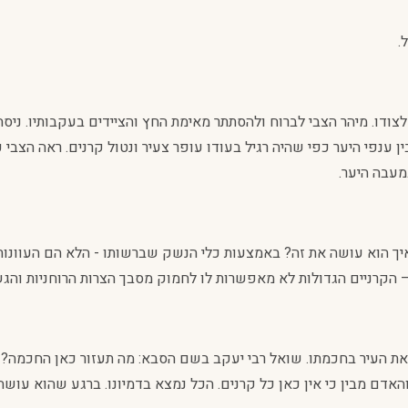
.
לצודו. מיהר הצבי לברוח ולהסתתר מאימת החץ והציידים בעקבותיו. ניסה
נפי היער כפי שהיה רגיל בעודו עופר צעיר ונטול קרנים. ראה הצבי כי
מעבה היער.
. איך הוא עושה את זה? באמצעות כלי הנשק שברשותו - הלא הם העוונו
– הקרניים הגדולות לא מאפשרות לו לחמוק מסבך הצרות הרוחניות והגש
את העיר בחכמתו. שואל רבי יעקב בשם הסבא: מה תעזור כאן החכמה?! ה
האדם מבין כי אין כאן כל קרנים. הכל נמצא בדמיונו. ברגע שהוא עוש