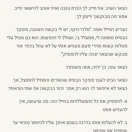
הצאר השיב: אני חייב לך הכרת טובה ואיני אוהב להישאר חייב.
אמור מה מבוקשך ויינתן לך.
הצדיע החייל ואמר: "מלכי היקר, יש לי בקשה חשובה, מפקד
הבסיס מתאנה לי, מתעלל בי, ושולל לי חופשות. הוא גם מטיל עלי
מטלות קשות ומידי פעם מעניש אותי על לא עוול בכפי. אני
מבקש שהצאר יצווה עליו להפסיק".
הצאר ענה: כך יהיה, אתה משוחרר.
הצאר הביט לעבר מפקד הבסיס שהאדים והתחיל להתנצל, אך
הצאר לא איפשר לו. הוא רק אמר: זכור בבקשה את שתי הוראותי:
א. להפסיק את כל ההתעללויות בחייל הזה. מה שיעשה, אין
להעניש אותו.
ב. לא להעלות אותו בדרגה בשום אופן. עליו להיוותר טוראי עד
שיסיים את שירותו.