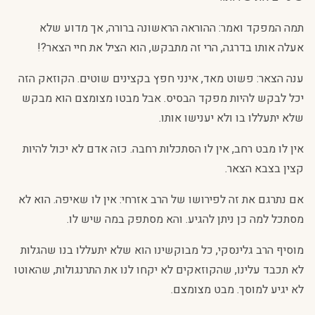
תמה המפקד ואמר: ההוראה הראשונה ברורה, אך מדוע שלא
אעלה אותו בדרגה, הרי זה מתבקש, הוא הציל את חיי הצאר?!
ענה הצאר: פשוט מאד, אינני חפץ בקצינים שוטים. הקוזאק הזה
יכל לבקש להיות מפקד הבסיס. אבל מבטו מצומצם הוא מבקש
שלא יתעללו בו ולא יענישו אותו.
אין לו מבט רחב, אין לו הסתכלות רחבה. כזה אדם לא יכול להיות
קצין בצבא הצאר.
אם נתרגם את זה לפירושו של הרב אזרחי: אין לו שאיפה. הוא לא
מסתכל למה כן ניתן להגיע. והא מסתפק במה שיש לו.
מוסיף הרב גלינסקי, כל מבוקשינו הוא שלא יתעללו בנו שהגלות
לא תכבד עלינו, שהקוזאקים לא יקחו לנו את התרנגולות, שהאוטו
לא יגיע למוסך. מבט מצומצם.