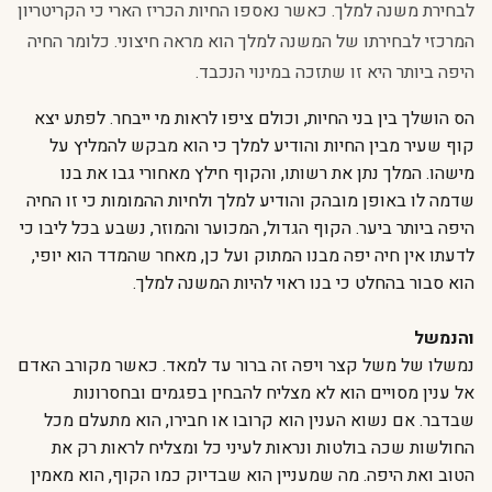
לבחירת משנה למלך. כאשר נאספו החיות הכריז הארי כי הקריטריון
המרכזי לבחירתו של המשנה למלך הוא מראה חיצוני. כלומר החיה
היפה ביותר היא זו שתזכה במינוי הנכבד.
הס הושלך בין בני החיות, וכולם ציפו לראות מי ייבחר. לפתע יצא
קוף שעיר מבין החיות והודיע למלך כי הוא מבקש להמליץ על
מישהו. המלך נתן את רשותו, והקוף חילץ מאחורי גבו את בנו
שדמה לו באופן מובהק והודיע למלך ולחיות ההמומות כי זו החיה
היפה ביותר ביער. הקוף הגדול, המכוער והמוזר, נשבע בכל ליבו כי
לדעתו אין חיה יפה מבנו המתוק ועל כן, מאחר שהמדד הוא יופי,
הוא סבור בהחלט כי בנו ראוי להיות המשנה למלך.
והנמשל
נמשלו של משל קצר ויפה זה ברור עד למאד. כאשר מקורב האדם
אל ענין מסויים הוא לא מצליח להבחין בפגמים ובחסרונות
שבדבר. אם נשוא הענין הוא קרובו או חבירו, הוא מתעלם מכל
החולשות שכה בולטות ונראות לעיני כל ומצליח לראות רק את
הטוב ואת היפה. מה שמעניין הוא שבדיוק כמו הקוף, הוא מאמין