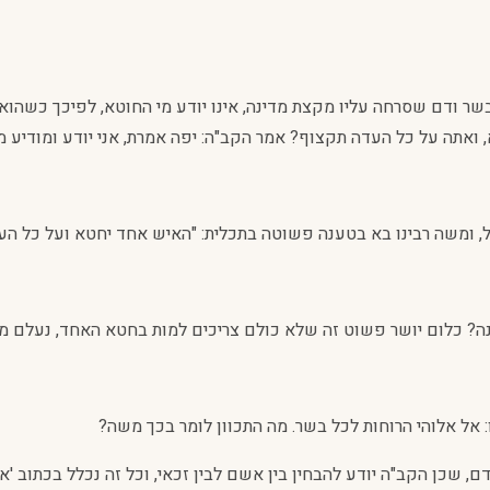
שר ודם שסרחה עליו מקצת מדינה, אינו יודע מי החוטא, לפיכך כשהוא 
ואתה על כל העדה תקצוף? אמר הקב"ה: יפה אמרת, אני יודע ומודיע מי
, ומשה רבינו בא בטענה פשוטה בתכלית: "האיש אחד יחטא ועל כל העד
ונה? כלום יושר פשוט זה שלא כולם צריכים למות בחטא האחד, נעלם מ
 אל אלוהי הרוחות לכל בשר. מה התכוון לומר בכך משה?
ם, שכן הקב"ה יודע להבחין בין אשם לבין זכאי, וכל זה נכלל בכתוב 'אל