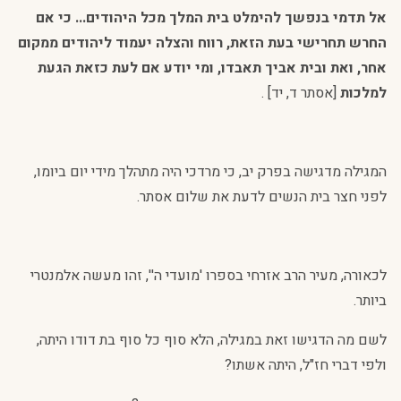
אל תדמי בנפשך להימלט בית המלך מכל היהודים... כי אם
החרש תחרישי בעת הזאת, רווח והצלה יעמוד ליהודים ממקום
אחר, ואת ובית אביך תאבדו, ומי יודע אם לעת כזאת הגעת
למלכות
[אסתר ד, יד] .
המגילה מדגישה בפרק יב, כי מרדכי היה מתהלך מידי יום ביומו,
לפני חצר בית הנשים לדעת את שלום אסתר.
לכאורה, מעיר הרב אזרחי בספרו 'מועדי ה'', זהו מעשה אלמנטרי
ביותר.
לשם מה הדגישו זאת במגילה, הלא סוף כל סוף בת דודו היתה,
ולפי דברי חז"ל, היתה אשתו?