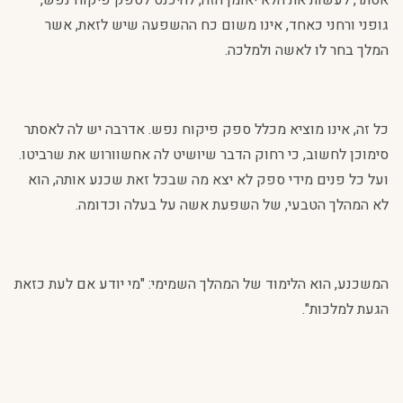
אסתר, לעשות את הלא יאומן הזה, להיכנס לספק פיקוח נפש,
גופני ורחני כאחד, אינו משום כח ההשפעה שיש לזאת, אשר
המלך בחר לו לאשה ולמלכה.
כל זה, אינו מוציא מכלל ספק פיקוח נפש. אדרבה יש לה לאסתר
סימוכן לחשוב, כי רחוק הדבר שיושיט לה אחשוורוש את שרביטו.
ועל כל פנים מידי ספק לא יצא מה שבכל זאת שכנע אותה, הוא
לא המהלך הטבעי, של השפעת אשה על בעלה וכדומה.
המשכנע, הוא הלימוד של המהלך השמימי: "מי יודע אם לעת כזאת
הגעת למלכות".