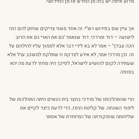
מדוע איפה יש בזה מן החדש או מן החידוש?
אך עיין שם בפירוש רש"י: זה אחד משני צדיקים שניתן להם רמז
לישועה – דוד ומרדכי. דוד שנאמר 'גם את הארי גם את הדוב
הכה עבדך' – אמר לא בא לידי דבר אלא לסמוך עליו להילחם על
זה. וכן מרדכי אמר, לא אירע לצדקת זו שתלקח למשכב ערל אלא
שעתידה לקום להושיע לישראל, לפיכך היה מחזר לדעת מה יהא
בסופה.
הרי שהתהלכותו של מרדכי בחצר בית הנשים היתה התהלכות של
לימוד השגחה. של קליטת הרמז, כדי לדעת כיצד לקיים את
שליחותה שופקודתה של המיוחדת של אסתר.